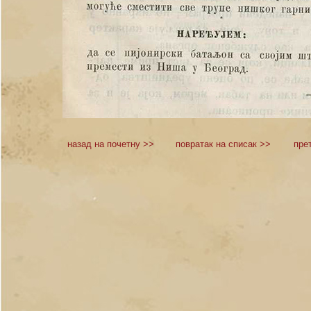
назад на почетну >>
повратак на списак >>
пре